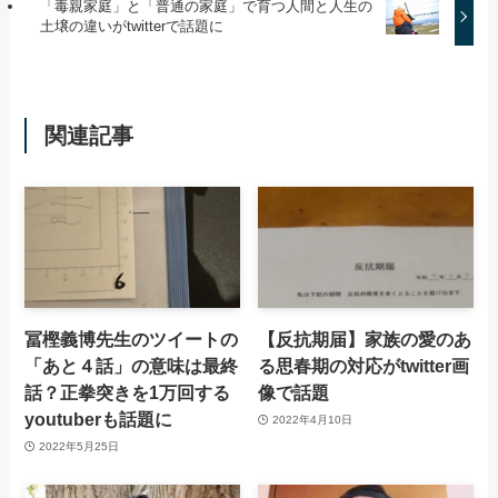
「毒親家庭」と「普通の家庭」で育つ人間と人生の
土壌の違いがtwitterで話題に
関連記事
冨樫義博先生のツイートの
【反抗期届】家族の愛のあ
「あと４話」の意味は最終
る思春期の対応がtwitter画
話？正拳突きを1万回する
像で話題
youtuberも話題に
2022年4月10日
2022年5月25日