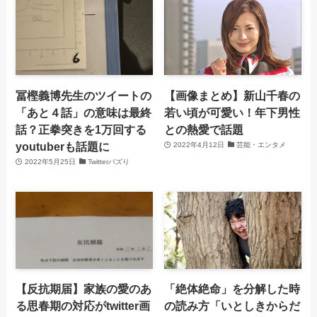
冨樫義博先生のツイートの
【画像まとめ】新山千春の
「あと４話」の意味は最終
若い頃が可愛い！年下男性
話？正拳突きを1万回する
との熱愛で話題
youtuberも話題に
2022年4月12日
芸能・エンタメ
2022年5月25日
Twitterバズり
【反抗期届】家族の愛のあ
「絶体絶命」を分解した時
る思春期の対応がtwitter画
の読み方「いとしきからだ