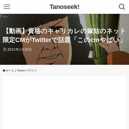
Tanoseek!
【動画】資格のキャリカレの嫁姑のネット
限定CMがTwitterで話題「このcmやばい」
2021年1月25日
ホーム
Twitterバズり