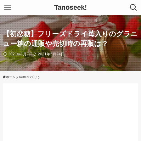
Tanoseek!
【初恋糖】フリーズドライ苺入りのグラニ
ュー糖の通販や売切時の再販は？
2021年1月7日
2021年5月24日
ホーム
Twitterバズり