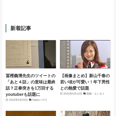
新着記事
冨樫義博先生のツイートの
【画像まとめ】新山千春の
「あと４話」の意味は最終
若い頃が可愛い！年下男性
話？正拳突きを1万回する
との熱愛で話題
youtuberも話題に
2022年4月12日
芸能・エンタメ
2022年5月25日
Twitterバズり