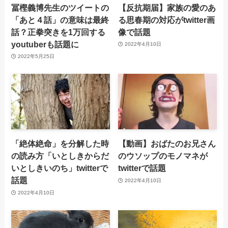
冨樫義博先生のツイートの
【反抗期届】家族の愛のあ
「あと４話」の意味は最終
る思春期の対応がtwitter画
話？正拳突きを1万回する
像で話題
youtuberも話題に
2022年4月10日
2022年5月25日
「絶体絶命」を分解した時
【動画】おばたのお兄さん
の読み方「いとしきからだ
のウソップのモノマネが
いとしきいのち」twitterで
twitterで話題
話題
2022年4月10日
2022年4月10日