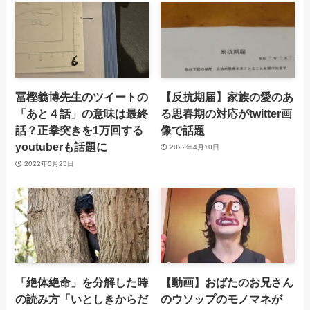
冨樫義博先生のツイートの
【反抗期届】家族の愛のあ
「あと４話」の意味は最終
る思春期の対応がtwitter画
話？正拳突きを1万回する
像で話題
youtuberも話題に
2022年4月10日
2022年5月25日
「絶体絶命」を分解した時
【動画】おばたのお兄さん
の読み方「いとしきからだ
のウソップのモノマネが