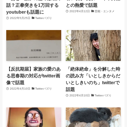
話？正拳突きを1万回する
との熱愛で話題
youtuberも話題に
2022年4月12日
芸能・エンタメ
2022年5月25日
Twitterバズり
【反抗期届】家族の愛のあ
「絶体絶命」を分解した時
る思春期の対応がtwitter画
の読み方「いとしきからだ
像で話題
いとしきいのち」twitterで
話題
2022年4月10日
Twitterバズり
2022年4月10日
Twitterバズり