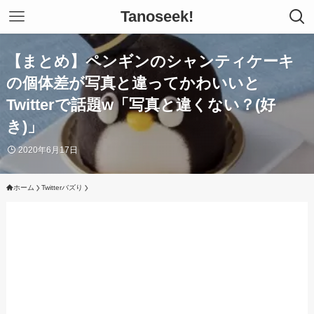
Tanoseek!
【まとめ】ペンギンのシャンティケーキ
の個体差が写真と違ってかわいいと
Twitterで話題w「写真と違くない？(好
き)」
2020年6月17日
ホーム
Twitterバズり