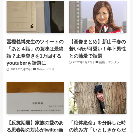
冨樫義博先生のツイートの
【画像まとめ】新山千春の
「あと４話」の意味は最終
若い頃が可愛い！年下男性
話？正拳突きを1万回する
との熱愛で話題
youtuberも話題に
2022年4月12日
芸能・エンタメ
2022年5月25日
Twitterバズり
【反抗期届】家族の愛のあ
「絶体絶命」を分解した時
る思春期の対応がtwitter画
の読み方「いとしきからだ