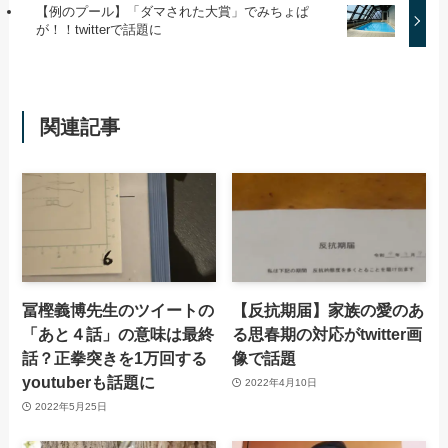
【例のプール】「ダマされた大賞」でみちょぱ
が！！twitterで話題に
関連記事
冨樫義博先生のツイートの
【反抗期届】家族の愛のあ
「あと４話」の意味は最終
る思春期の対応がtwitter画
話？正拳突きを1万回する
像で話題
youtuberも話題に
2022年4月10日
2022年5月25日