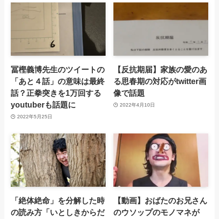
冨樫義博先生のツイートの
【反抗期届】家族の愛のあ
「あと４話」の意味は最終
る思春期の対応がtwitter画
話？正拳突きを1万回する
像で話題
youtuberも話題に
2022年4月10日
2022年5月25日
「絶体絶命」を分解した時
【動画】おばたのお兄さん
の読み方「いとしきからだ
のウソップのモノマネが