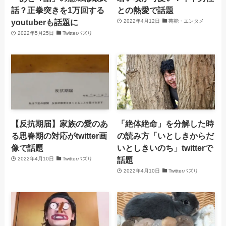
話？正拳突きを1万回する
との熱愛で話題
youtuberも話題に
2022年4月12日
芸能・エンタメ
2022年5月25日
Twitterバズり
【反抗期届】家族の愛のあ
「絶体絶命」を分解した時
る思春期の対応がtwitter画
の読み方「いとしきからだ
像で話題
いとしきいのち」twitterで
話題
2022年4月10日
Twitterバズり
2022年4月10日
Twitterバズり