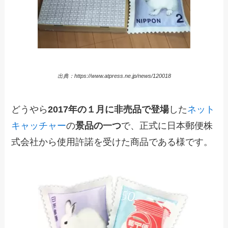
出典：https://www.atpress.ne.jp/news/120018
どうやら
2017年の１月に非売品で登場
した
ネット
キャッチャー
の
景品の一つ
で、正式に日本郵便株
式会社から使用許諾を受けた商品である様です。