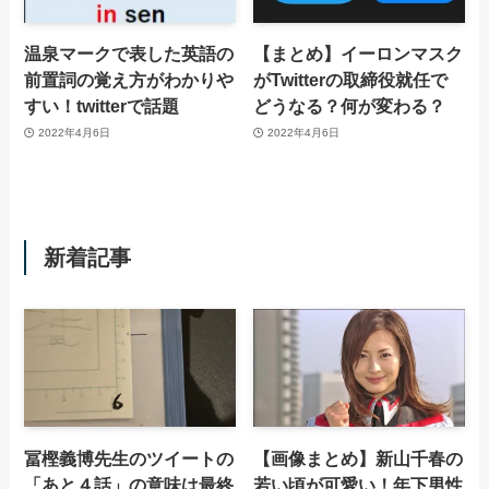
温泉マークで表した英語の
【まとめ】イーロンマスク
前置詞の覚え方がわかりや
がTwitterの取締役就任で
すい！twitterで話題
どうなる？何が変わる？
2022年4月6日
2022年4月6日
新着記事
冨樫義博先生のツイートの
【画像まとめ】新山千春の
「あと４話」の意味は最終
若い頃が可愛い！年下男性