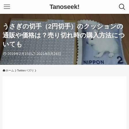
Tanoseek!
うさぎの切手（2円切手）のクッションの
通販や価格は？売り切れ時の購入方法につ
いても
2019年2月15日
2021年5月24日
ホーム
Twitterバズり