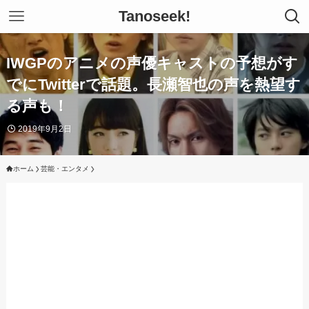
Tanoseek!
IWGPのアニメの声優キャストの予想がす
でにTwitterで話題。長瀬智也の声を熱望す
る声も！
2019年9月2日
ホーム
芸能・エンタメ