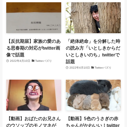
【反抗期届】家族の愛のあ
「絶体絶命」を分解した時
る思春期の対応がtwitter画
の読み方「いとしきからだ
像で話題
いとしきいのち」twitterで
話題
2022年4月10日
Twitterバズり
2022年4月10日
Twitterバズり
【動画】おばたのお兄さん
【動画】5色のうさぎの赤
のウソップのモノマネが
ちゃんがかわいい！twitter