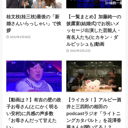
桂文枝(桂三枝)最後の「新
【一覧まとめ】加藤純一の
婚さんいらっしゃい」で挨
披露宴(結婚式)でお祝いメ
拶
ッセージ出演した芸能人・
有名人たち(ヒカキン・ダ
2022年3月28日
ルビッシュも)動画
2022年3月12日
【動画は？】有吉の壁の政
【ライカタ！】アルピー酒
子お母さん(とにかく明る
井と三四郎の相田の
い安村)に共感の声多数
podcastラジオ「ライトニ
「お母さんだって甘えた
ングカタパルト」を花澤香
い」
菜さんが聞いてる！？