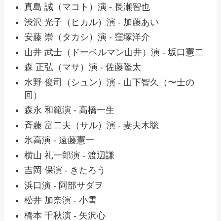
真島 誠（マコト）演 - 長瀬智也
渋沢 光子（ヒカル）演 - 加藤あい
安藤 崇（タカシ）演 - 窪塚洋介
山井 武士（ドーベルマン山井）演 - 坂口憲二
森 正弘（マサ）演 - 佐藤隆太
水野 俊司（シュン）演 - 山下智久（〜士の
回）
森永 和範演 - 高橋一生
斉藤 富二夫（サル）演 - 妻夫木聡
氷高演 - 遠藤憲一
横山 礼一郎演 - 渡辺謙
吉岡 保演 - きたろう
浜口演 - 阿部サダヲ
松井 加奈演 - 小雪
橋本 千秋演 - 矢沢心