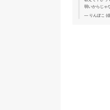
弱いからじゃ
— りんぽこ (@