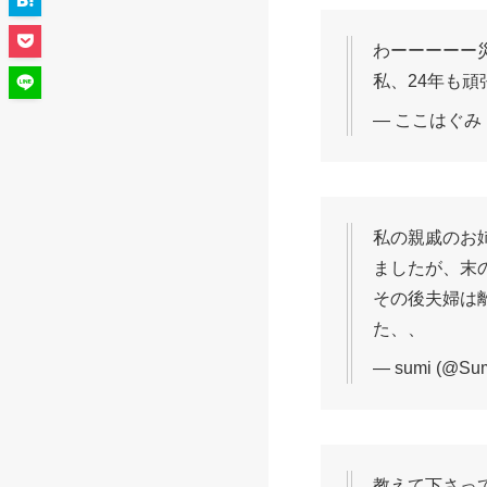
わーーーーー
私、24年も
— ここはぐみ (@
私の親戚のお
ましたが、末
その後夫婦は
た、、
— sumi (@Su
教えて下さっ