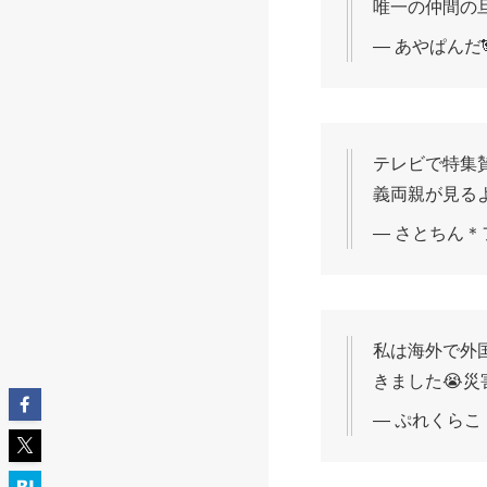
唯一の仲間の
— あやぱんだ🐼ིྀ
テレビで特集
義両親が見る
— さとちん＊フラ
私は海外で外国
きました😭災
— ぷれくらこ (@