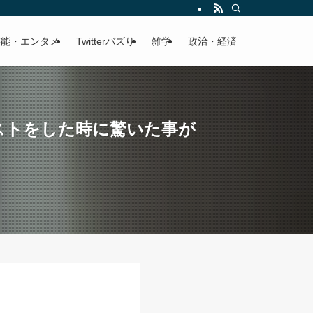
芸能・エンタメ
Twitterバズり
雑学
政治・経済
ストをした時に驚いた事が