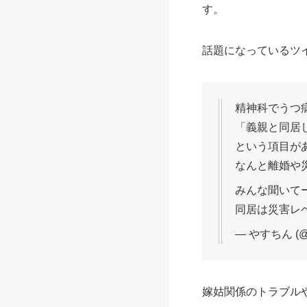
す。
話題になっているツ
精神科でうつ
「義親と同居
という項目が
なんと離婚や
みんな聞いて
同居は災害レ
— やすちん (@y
嫁姑関係のトラブル