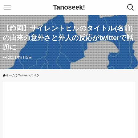
Tanoseek!
【静岡】サイレントヒルのタイトル(名前)
の由来の意外さと外人の反応がtwitterで話
題に
2021年2月5日
ホーム
Twitterバズり