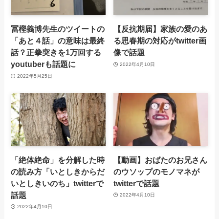
冨樫義博先生のツイートの
【反抗期届】家族の愛のあ
「あと４話」の意味は最終
る思春期の対応がtwitter画
話？正拳突きを1万回する
像で話題
youtuberも話題に
2022年4月10日
2022年5月25日
「絶体絶命」を分解した時
【動画】おばたのお兄さん
の読み方「いとしきからだ
のウソップのモノマネが
いとしきいのち」twitterで
twitterで話題
話題
2022年4月10日
2022年4月10日