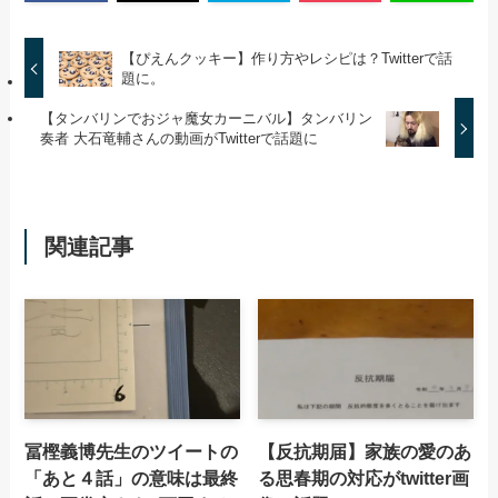
【ぴえんクッキー】作り方やレシピは？Twitterで話
題に。
【タンバリンでおジャ魔女カーニバル】タンバリン
奏者 大石竜輔さんの動画がTwitterで話題に
関連記事
冨樫義博先生のツイートの
【反抗期届】家族の愛のあ
「あと４話」の意味は最終
る思春期の対応がtwitter画