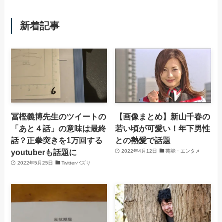
新着記事
冨樫義博先生のツイートの
【画像まとめ】新山千春の
「あと４話」の意味は最終
若い頃が可愛い！年下男性
話？正拳突きを1万回する
との熱愛で話題
youtuberも話題に
2022年4月12日
芸能・エンタメ
2022年5月25日
Twitterバズり