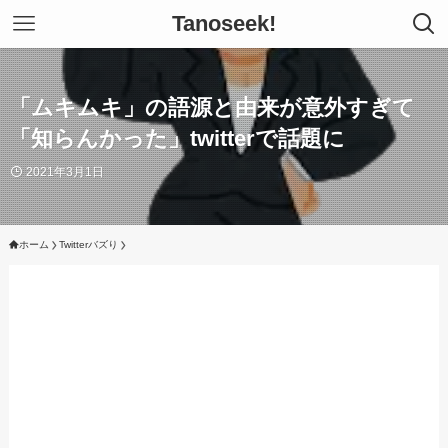
Tanoseek!
「ムキムキ」の語源と由来が意外すぎて
「知らんかった」twitterで話題に
2021年3月1日
ホーム
Twitterバズり