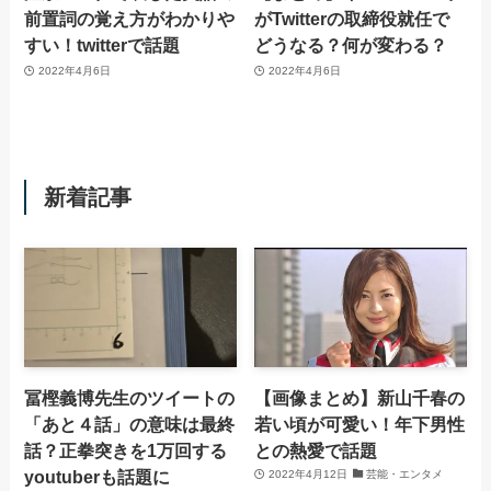
前置詞の覚え方がわかりや
がTwitterの取締役就任で
すい！twitterで話題
どうなる？何が変わる？
2022年4月6日
2022年4月6日
新着記事
冨樫義博先生のツイートの
【画像まとめ】新山千春の
「あと４話」の意味は最終
若い頃が可愛い！年下男性
話？正拳突きを1万回する
との熱愛で話題
youtuberも話題に
2022年4月12日
芸能・エンタメ