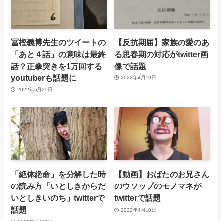
冨樫義博先生のツイートの
【反抗期届】家族の愛のあ
「あと４話」の意味は最終
る思春期の対応がtwitter画
話？正拳突きを1万回する
像で話題
youtuberも話題に
2022年4月10日
2022年5月25日
「絶体絶命」を分解した時
【動画】おばたのお兄さん
の読み方「いとしきからだ
のウソップのモノマネが
いとしきいのち」twitterで
twitterで話題
話題
2022年4月10日