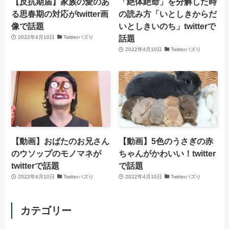
【反抗期届】家族の愛のあ
「絶体絶命」を分解した時
る思春期の対応がtwitter画
の読み方「いとしきからだ
像で話題
いとしきいのち」twitterで
話題
2022年4月10日
Twitterバズり
2022年4月10日
Twitterバズり
【動画】おばたのお兄さん
【動画】5色のうさぎの赤
のウソップのモノマネが
ちゃんがかわいい！twitter
twitterで話題
で話題
2022年4月10日
Twitterバズり
2022年4月10日
Twitterバズり
カテゴリー