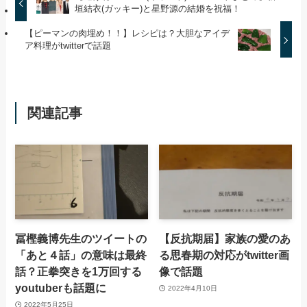
垣結衣(ガッキー)と星野源の結婚を祝福！
【ピーマンの肉埋め！！】レシピは？大胆なアイデ
ア料理がtwitterで話題
関連記事
冨樫義博先生のツイートの
【反抗期届】家族の愛のあ
「あと４話」の意味は最終
る思春期の対応がtwitter画
話？正拳突きを1万回する
像で話題
youtuberも話題に
2022年4月10日
2022年5月25日