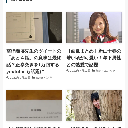
冨樫義博先生のツイートの
【画像まとめ】新山千春の
「あと４話」の意味は最終
若い頃が可愛い！年下男性
話？正拳突きを1万回する
との熱愛で話題
youtuberも話題に
2022年4月12日
芸能・エンタメ
2022年5月25日
Twitterバズり