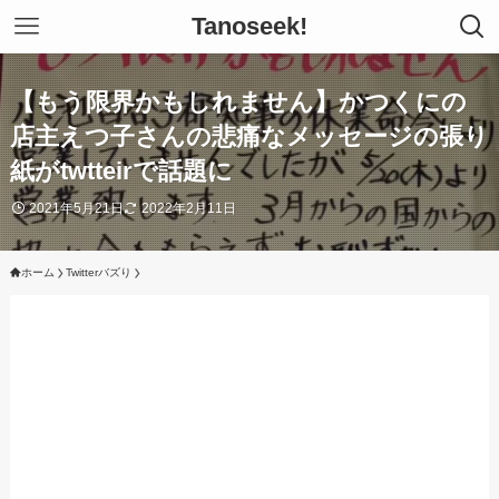
Tanoseek!
【もう限界かもしれません】かつくにの
店主えつ子さんの悲痛なメッセージの張り
紙がtwtteirで話題に
2021年5月21日
2022年2月11日
ホーム
Twitterバズり