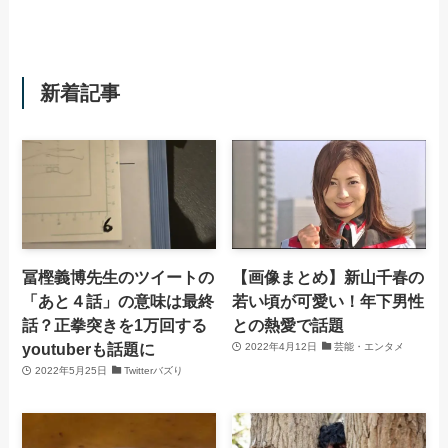
新着記事
冨樫義博先生のツイートの
【画像まとめ】新山千春の
「あと４話」の意味は最終
若い頃が可愛い！年下男性
話？正拳突きを1万回する
との熱愛で話題
youtuberも話題に
2022年4月12日
芸能・エンタメ
2022年5月25日
Twitterバズり