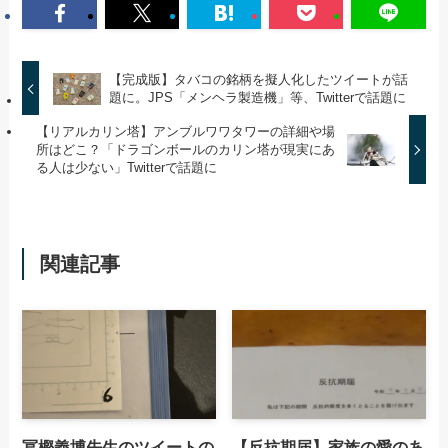
【完成版】タバコの銘柄を擬人化したツイートが話
題に。JPS「メンヘラ製造機」等、Twitterで話題に
【リアルカリン塔】アンブルワワタワーの詳細や場
所はどこ？「ドラゴンボールのカリン塔が現実にあ
る人は少ない」Twitterで話題に
関連記事
冨樫義博先生のツイートの
【反抗期届】家族の愛のあ