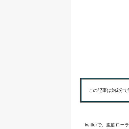
この記事は約
2
分で
twitterで、腹