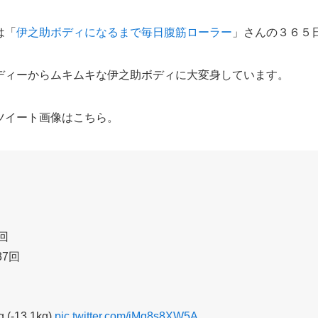
は「
伊之助ボディになるまで毎日腹筋ローラー
」さんの３６５
ディーからムキムキな伊之助ボディに大変身しています。
ツイート画像はこちら。
0回
37回
 (-13.1kg)
pic.twitter.com/jMg8s8XW5A