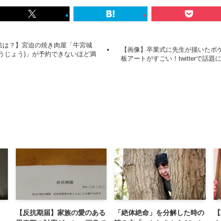
法は？】宮迫の焼き肉屋「牛宮城
【画像】卒業式に先生が描いたポ
ぐうじょう)」が予約できないほど満
板アートがすごい！twitterで話題
【反抗期届】家族の愛のある
「絶体絶命」を分解した時の
【