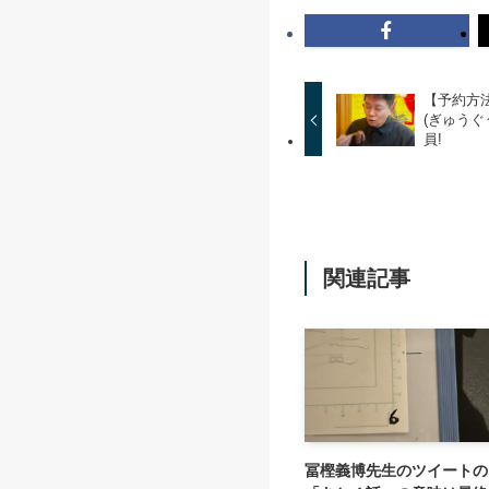
【予約方
(ぎゅう
員!
関連記事
冨樫義博先生のツイートの