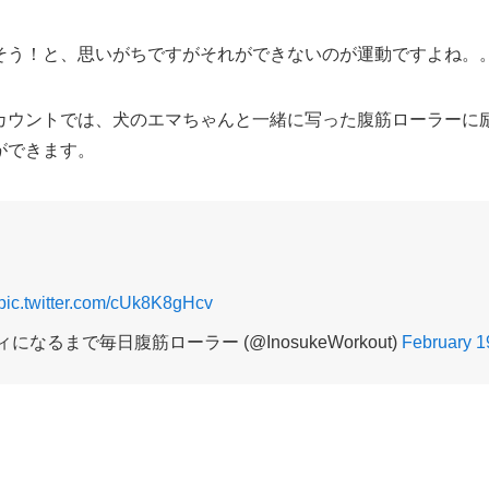
そう！と、思いがちですがそれができないのが運動ですよね。
カウントでは、犬のエマちゃんと一緒に写った腹筋ローラーに
ができます。
pic.twitter.com/cUk8K8gHcv
になるまで毎日腹筋ローラー (@InosukeWorkout)
February 1