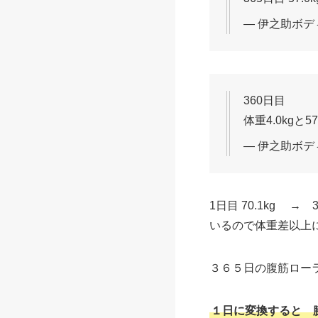
— 伊之助ボディ
360日目
体重4.0kgと57
— 伊之助ボディ
1日目 70.1kg →
いるので体重差以上
３６５日の腹筋ローラー
１日に変換すると 膝コ