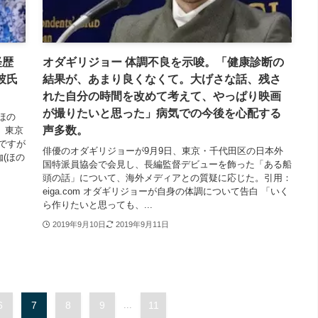
経歴
オダギリジョー 体調不良を示唆。「健康診断の
彼氏
結果が、あまり良くなくて。大げさな話、残さ
れた自分の時間を改めて考えて、やっぱり映画
が撮りたいと思った」病気での今後を心配する
ほの
声多数。
』東京
ですが
俳優のオダギリジョーが9月9日、東京・千代田区の日本外
(ほの
国特派員協会で会見し、長編監督デビューを飾った「ある船
頭の話」について、海外メディアとの質疑に応じた。引用：
eiga.com オダギリジョーが自身の体調について告白 「いく
ら作りたいと思っても、...
2019年9月10日
2019年9月11日
6
7
8
9
...
11