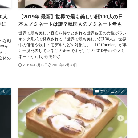
0人
【2019年 最新】世界で最も美しい顔100人の日
画に
本人ノミネートは誰？韓国人のノミネート者も
世界で最も美しい容姿を持つとされる世界各国の女性がラン
キング形式で発表される『世界で最も美しい顔100人』 世界
サムな顔
中の俳優や歌手・モデルなどを対象に、「TC Candler」が年
界中か
に一度発表しているこの企画ですが、この2019年verのノミ
人！
ネートが7月から開始さ...
全体の
2019年12月12日
2019年12月30日
ンタメ
芸能・エンタメ