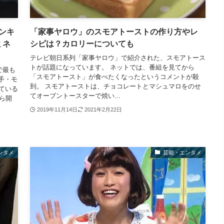
ランキ
「家事ヤロウ」のスモアトーストの作り方やレ
ミネ
シピは？カロリーについても
テレビ朝日系列「家事ヤロウ」で紹介された、スモアトース
トが話題になっています。 ネットでは、番組を見てから
で最も
「スモアトースト」が食べたくなったというコメントが殺
手・モ
到。 スモアトーストは、チョコレートとマシュマロをのせ
している
てオーブントースターで焼い...
から開
2019年11月14日
2021年2月22日
ンタメ
芸能・エンタメ