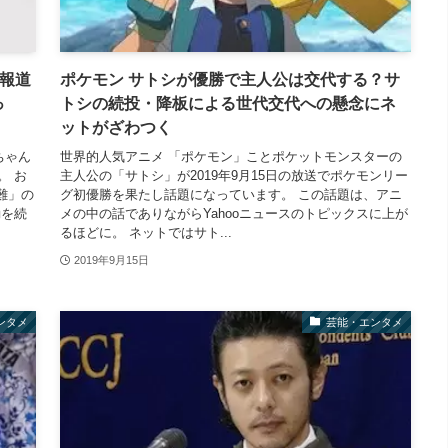
の報道
ポケモン サトシが優勝で主人公は交代する？サ
っ
トシの続投・降板による世代交代への懸念にネ
ットがざわつく
ちゃん
世界的人気アニメ 「ポケモン」ことポケットモンスターの
。 お
主人公の「サトシ」が2019年9月15日の放送でポケモンリー
難」の
グ初優勝を果たし話題になっています。 この話題は、アニ
動を続
メの中の話でありながらYahooニュースのトピックスに上が
るほどに。 ネットではサト...
2019年9月15日
ンタメ
芸能・エンタメ