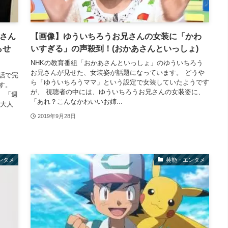
弘さん
【画像】ゆういちろうお兄さんの女装に「かわ
らせ
いすぎる」の声殺到！(おかあさんといっしょ)
NHKの教育番組「おかあさんといっしょ」のゆういちろう
お兄さんが見せた、女装姿が話題になっています。 どうや
話で完
ら「ゆういちろうママ」という設定で女装していたようです
す。
が、 視聴者の中には、ゆういちろうお兄さんの女装姿に、
、「週
「あれ？こんなかわいいお姉...
た大人
2019年9月28日
ンタメ
芸能・エンタメ