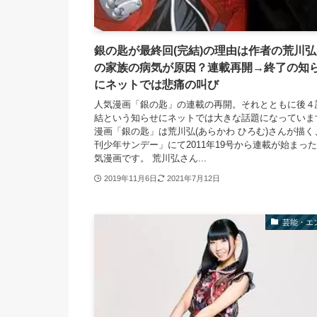
銀の匙が最終回(完結)の理由は作者の荒川
の家族の病気が原因？連載再開→終了の知
にネットでは悲痛の叫び
人気漫画「銀の匙」の連載の再開。それとともに後４
結という知らせにネットでは大きな話題になっていま
漫画「銀の匙」は荒川弘(あらかわ ひろむ)さんが描く
刊少年サンデー」にて2011年19号から連載が始まっ
気漫画です。 荒川弘さん...
2019年11月6日
2021年7月12日
芸能・エ