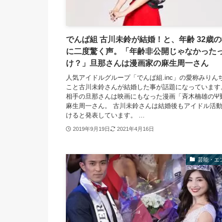
でんぱ組 古川未鈴が結婚！と、年齢 32歳
に二度驚く声。「年齢非公開じゃなかった
け？」旦那さんは漫画家の麻生周一さん
人気アイドルグループ「でんぱ組.inc」の愛称みりん
こと古川未鈴さんが結婚した事が話題になっています
相手の旦那さんは映画にもなった漫画「斉木楠雄のΨ
麻生周一さん。 古川未鈴さんは結婚後もアイドル活
けると発表しています。 ...
2019年9月19日
2021年4月16日
芸能・エ