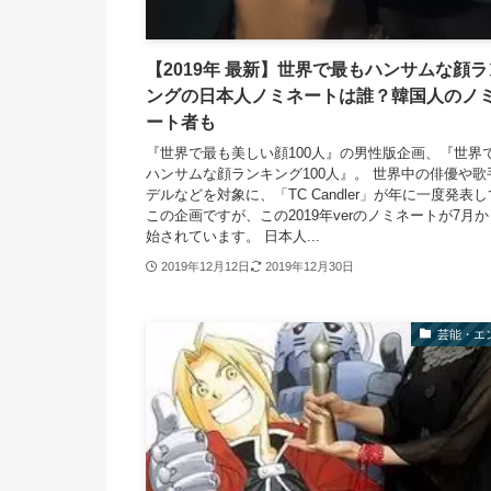
【2019年 最新】世界で最もハンサムな顔
ングの日本人ノミネートは誰？韓国人のノ
ート者も
『世界で最も美しい顔100人』の男性版企画、『世界
ハンサムな顔ランキング100人』。 世界中の俳優や歌
デルなどを対象に、「TC Candler」が年に一度発表
この企画ですが、この2019年verのノミネートが7月
始されています。 日本人...
2019年12月12日
2019年12月30日
芸能・エ